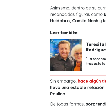
Asimismo, dentro de su cur
reconocidas figuras como
Huidobro, Camila Nash y la
Leer también:
Teresita 
Rodríguez
"La reconoc
tras esto l
Sin embargo,
hace algún t
lleva una estable relació
Paulina.
De todas formas,
sorprendi