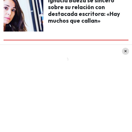
Ignacia Baeza se sinceró
sobre su relación con
destacada escritora: «Hay
muchos que callan»
Incluso, en la sencuencia que compartió Godoy,
se le puede ver bailando y volviendo después de
una larga noche de fiesta, replicando así
el guion
dirigido por Tarantino en la mencionada
película.