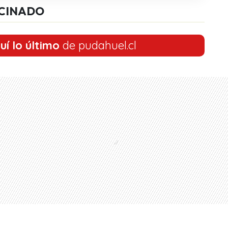
CINADO
uí lo último
de pudahuel.cl