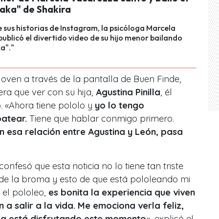
ka" de Shakira
e sus historias de Instagram, la psicóloga Marcela
ublicó el divertido video de su hijo menor bailando
a"."
 joven a través de la pantalla de Buen Finde,
era que ver con su hija,
Agustina Pinilla
, él
. «Ahora tiene pololo y
yo lo tengo
patear.
Tiene que hablar conmigo primero.
n esa relación entre Agustina y León, pasa
confesó que esta noticia no lo tiene tan triste
de la broma y esto de que está pololeando mi
 el pololeo,
es bonita la experiencia que viven
 a salir a la vida. Me emociona verla feliz,
a está disfrutando este momento
«, explicó el