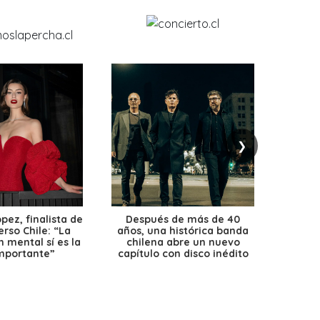
❯
ez, finalista de
Después de más de 40
Ante 
erso Chile: “La
años, una histórica banda
petr
 mental sí es la
chilena abre un nuevo
precio
mportante”
capítulo con disco inédito