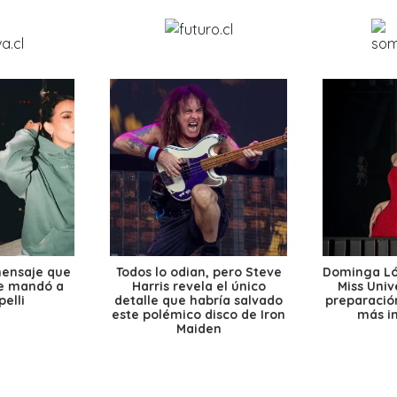
mensaje que
Todos lo odian, pero Steve
Dominga Lóp
le mandó a
Harris revela el único
Miss Univ
elli
detalle que habría salvado
preparación
este polémico disco de Iron
más i
Maiden