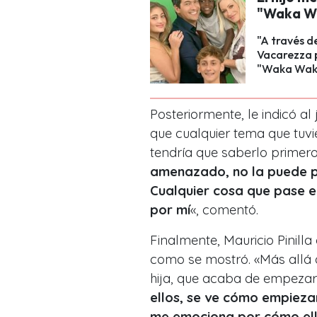
"Waka Wa
"A través d
Vacarezza p
"Waka Wak
Posteriormente, le indicó al
que cualquier tema que tuvi
tendría que saberlo primero
amenazado, no la puede 
Cualquier cosa que pase e
por mí
«, comentó.
Finalmente, Mauricio Pinilla 
como se mostró. «Más allá 
hija, que acaba de empezar
ellos, se ve cómo empiezan
me emociona por cómo ell