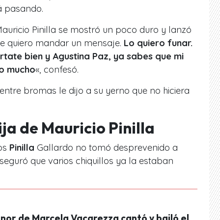
á pasando.
Mauricio Pinilla se mostró un poco duro y lanzó
«Le quiero mandar un mensaje.
Lo quiero funar.
órtate bien y Agustina Paz, ya sabes que mi
ro mucho
«, confesó.
entre bromas le dijo a su yerno que no hiciera
ija de Mauricio Pinilla
os
Pinilla
Gallardo no tomó desprevenido a
seguró que varios chiquillos ya la estaban
enor de Marcela Vacarezza cantó y bailó el