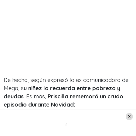
De hecho, según expresó la ex comunicadora de
Mega, s
u niñez la recuerda entre pobreza y
deudas
. Es más,
Priscilla
rememoró un crudo
episodio durante Navidad:
«Mis papás están muy pobres, muy endeudados,
y jugaba con unas lauchitas que había en la
parcela, habían lauchas, no sé ratones»
, confesó