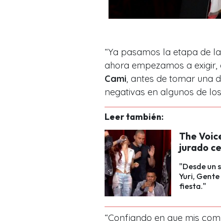
“
Ya pasamos la etapa de l
ahora empezamos a exigir, 
Cami
, antes de tomar una d
negativas en algunos de los
Leer también:
The Voic
jurado ce
"Desde un s
Yuri, Gente
fiesta."
“
Confiando en que mis comp