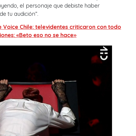
ruyendo, el personaje que debiste haber
 de tu audición
”.
 Voice Chile: televidentes criticaron con todo
siones: «Beto eso no se hace»