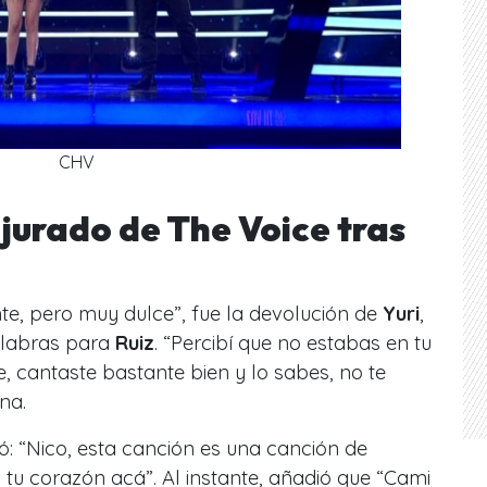
CHV
jurado de The Voice tras
nte, pero muy dulce
”, fue la devolución de
Yuri
,
alabras para
Ruiz
. “
Percibí que no estabas en tu
e, cantaste bastante bien y lo sabes, no te
na.
: “
Nico, esta canción es una canción de
s tu corazón acá
”. Al instante, añadió que “
Cami