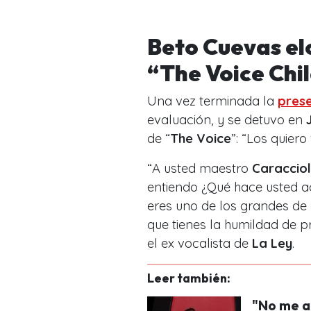
Beto Cuevas elo
“The Voice Chi
Una vez terminada la
pres
evaluación, y se detuvo en
de “
The Voice
”: “
Los quiero 
“
A usted maestro
Caracciol
entiendo ¿Qué hace usted a
eres uno de los grandes de
que tienes la humildad de 
el ex vocalista de
La Ley
.
Leer también:
"No me a