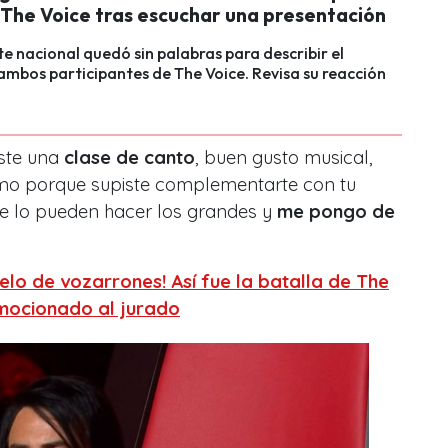
 The Voice tras escuchar una presentación
e nacional quedó sin palabras para describir el
ambos participantes de The Voice. Revisa su reacción
ste una
clase de canto
, buen gusto musical,
o porque supiste complementarte con tu
 lo pueden hacer los grandes y
me pongo de
elo de vozarrones! Así fue la batalla de The
emocionado al jurado