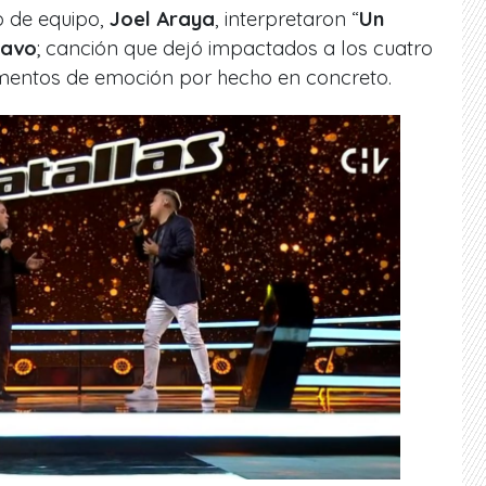
o de equipo,
Joel Araya
, interpretaron “
Un
ravo
; canción que dejó impactados a los cuatro
entos de emoción por hecho en concreto.