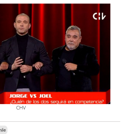
CHV
ile