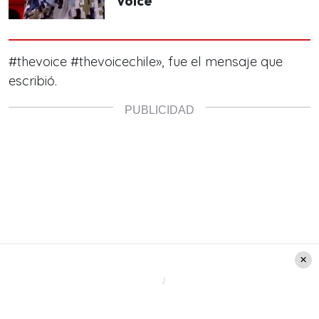
Voice
#thevoice
#thevoicechile
»
, fue el mensaje que
escribió.