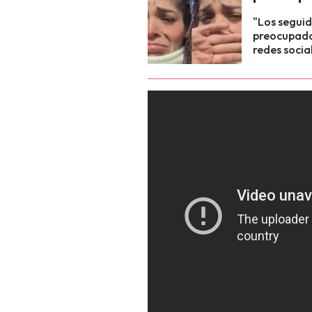
"Los segui
preocupados
redes socia