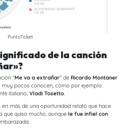
PuntoTicket
ignificado de la canción
ñar»?
nción “
Me va a extrañar
” de
Ricardo Montaner
que muy pocos conocen, cómo por ejemplo:
te italiano,
Vladi Tosetto
.
, en más de una oportunidad relató que hace
a que quiso mucho, aunque
le fue infiel con
 embarazada.