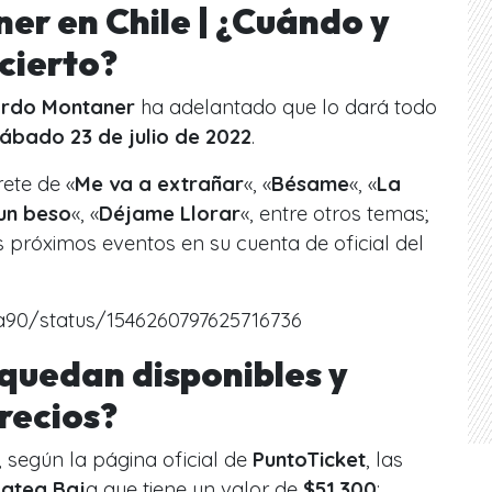
er en Chile | ¿Cuándo y
cierto?
ardo Montaner
ha adelantado que lo dará todo
ábado 23 de julio de 2022
.
rete de «
Me va a extrañar
«, «
Bésame
«, «
La
un beso
«, «
Déjame Llorar
«, entre otros temas;
 próximos eventos en su cuenta de oficial del
lla90/status/1546260797625716736
quedan disponibles y
precios?
, según la página oficial de
PuntoTicket
, las
latea Baj
a que tiene un valor de
$51.300
;