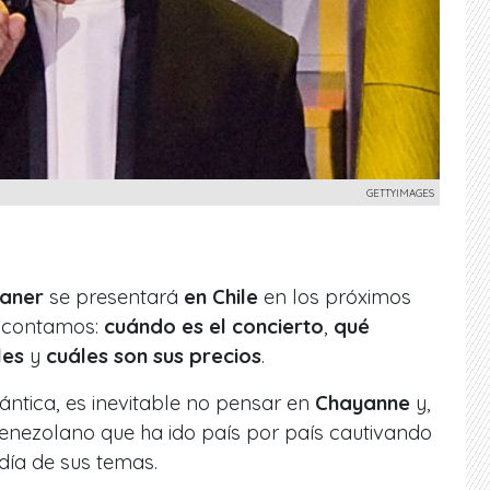
GETTYIMAGES
aner
se presentará
en
Chile
en los próximos
e contamos:
cuándo es el concierto
,
qué
les
y
cuáles son sus precios
.
ntica, es inevitable no pensar en
Chayanne
y,
 venezolano que ha ido país por país cautivando
día de sus temas.