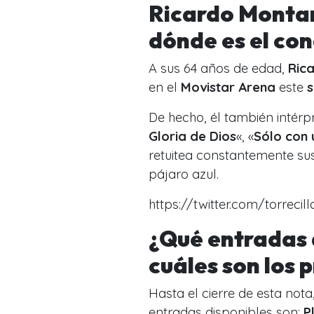
Ricardo Montan
dónde es el con
A sus 64 años de edad,
Ric
en el
Movistar Arena
este
s
De hecho, él también intérp
Gloria de Dios
«, «
Sólo con 
retuitea constantemente sus
pájaro azul.
https://twitter.com/torreci
¿Qué entradas 
cuáles son los 
Hasta el cierre de esta nota
entradas disponibles son:
P