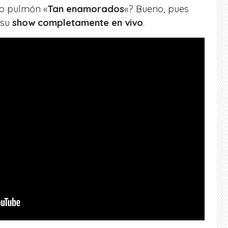
do pulmón «
Tan enamorados
«? Bueno, pues
 su
show completamente en vivo
.