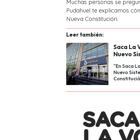
Muchas personas se pregunt
Pudahuel te explicamos cóm
Nueva Constitución.
Leer también:
Saca La V
Nuevo Si
"En Saca La
Nuevo Siste
Constituci