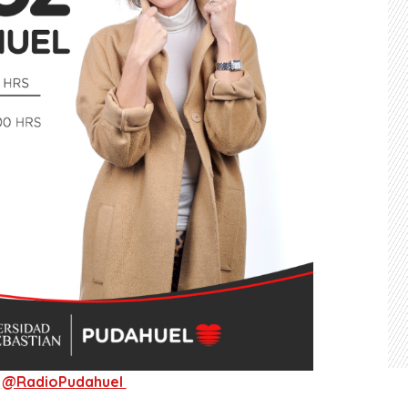
@RadioPudahuel