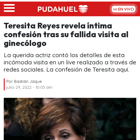
Skip to main content
EN VIVO
Teresita Reyes revela íntima
confesión tras su fallida visita al
ginecólogo
La querida actriz contó los detalles de esta
incómoda visita en un live realizado a través de
redes sociales. La confesión de Teresita aquí.
Por
Bastián Jaque
julio 29, 2022 - 10:03 am