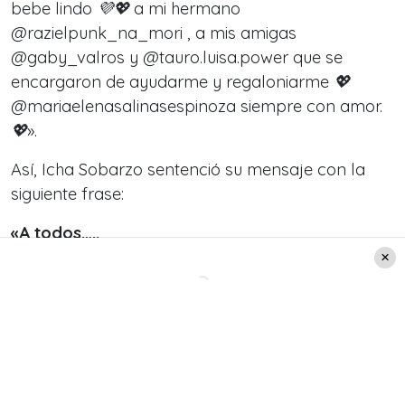
bebe lindo 💜💖 a mi hermano
@razielpunk_na_mori , a mis amigas
@gaby_valros y @tauro.luisa.power que se
encargaron de ayudarme y regaloniarme 💖
@mariaelenasalinasespinoza siempre con amor.
💖».
Así, Icha Sobarzo sentenció su mensaje con la
siguiente frase:
«A todos…..