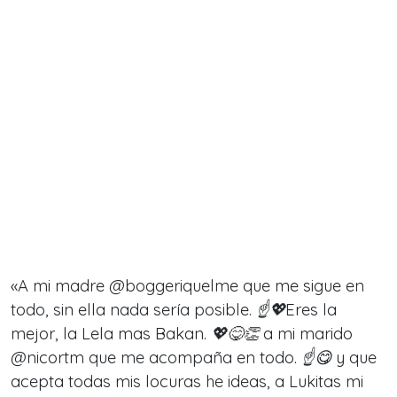
«A mi madre @boggeriquelme que me sigue en
todo, sin ella nada sería posible. ☝️💖Eres la
mejor, la Lela mas Bakan. 💖😋👏 a mi marido
@nicortm que me acompaña en todo. ☝️😋 y que
acepta todas mis locuras he ideas, a Lukitas mi