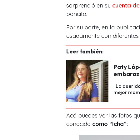
sorprendió en su
cuenta de
pancita.
Por su parte, en la publica
osadamente con diferentes c
Leer también:
Paty Lóp
embarazo:
"La querida
mejor mome
Acá puedes ver las fotos q
conocida
como “Icha”: