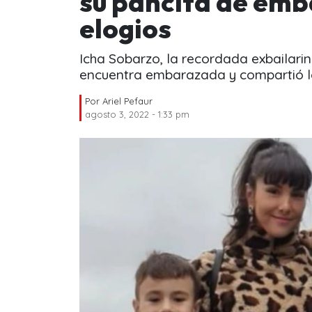
su pancita de emba
elogios
Icha Sobarzo, la recordada exbailari
encuentra embarazada y compartió lo
Por
Ariel Pefaur
agosto 3, 2022 - 1:33 pm