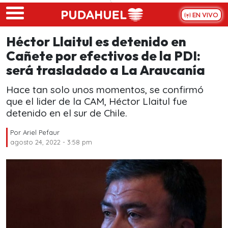
Skip to main content
EN VIVO
Héctor Llaitul es detenido en
Cañete por efectivos de la PDI:
será trasladado a La Araucanía
Hace tan solo unos momentos, se confirmó
que el lider de la CAM, Héctor Llaitul fue
detenido en el sur de Chile.
Por
Ariel Pefaur
agosto 24, 2022 - 3:58 pm