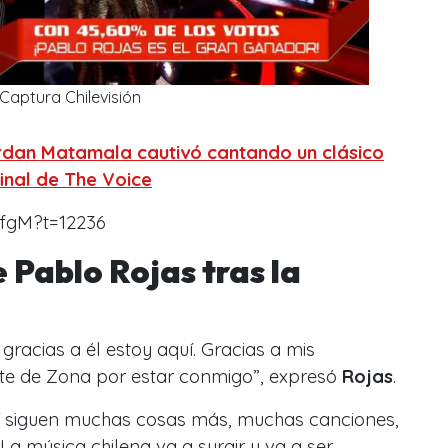
Captura Chilevisión
rdan Matamala cautivó cantando un clásico
inal de The Voice
3fgM?t=12236
 Pablo Rojas tras la
gracias a él estoy aquí. Gracias a mis
te de Zona por estar conmigo
”, expresó
Rojas
.
quí siguen muchas cosas más, muchas canciones,
 música chilena va a surgir y va a ser