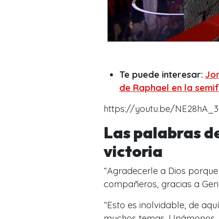
Te puede interesar:
Jo
de Raphael en la semif
https://youtu.be/NE28hA_
Las palabras de
victoria
“
Agradecerle a Dios porque 
compañeros, gracias a Gen
“
Esto es inolvidable, de a
muchos temas. Unámonos. La