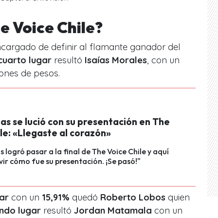
e Voice Chile?
encargado de definir al flamante ganador del
cuarto lugar
resultó
Isaías Morales
, con un
llones de pesos.
as se lució con su presentación en The
le: «Llegaste al corazón»
 logró pasar a la final de The Voice Chile y aquí
vir cómo fue su presentación. ¡Se pasó!"
gar
con un
15,91%
quedó
Roberto Lobos
quien
ndo lugar
resultó
Jordan Matamala
con un