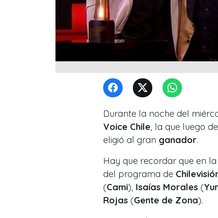
Durante la noche del miérco
Voice Chile
, la que luego d
eligió al gran
ganador
.
Hay que recordar que en la
del programa de
Chilevisi
(
Cami
),
Isaías Morales
(
Yur
Rojas
(
Gente de Zona
).