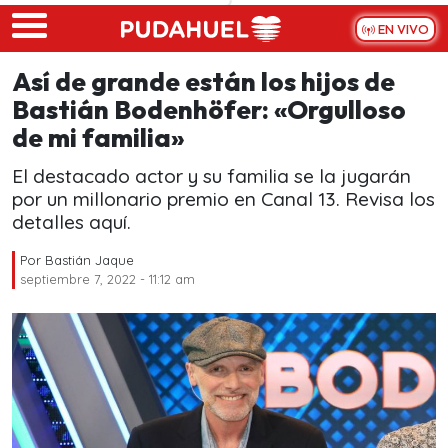
Skip to main content
EN VIVO
Así de grande están los hijos de
Bastián Bodenhöfer: «Orgulloso
de mi familia»
El destacado actor y su familia se la jugarán
por un millonario premio en Canal 13. Revisa los
detalles aquí.
Por
Bastián Jaque
septiembre 7, 2022 - 11:12 am