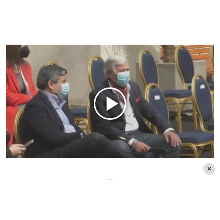
El periodista
Luis «Lucho» Ugalde
conversó con
Pablito
sobre las sensaciones que está
experimentando luego de conocer que su
hija
Ximena Aguilera
será la nueva
ministra de