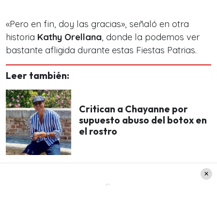
«Pero en fin, doy las gracias», señaló en otra
historia
Kathy Orellana
, donde la podemos ver
bastante afligida durante estas Fiestas Patrias.
Leer también:
Critican a Chayanne por
supuesto abuso del botox en
el rostro
La terapia de Katherine Orellana
Como te hemos contado, la ex participante de
«Rojo, fama contra fama» comenzó un proceso