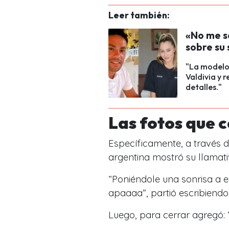
Leer también:
«No me s
sobre su 
"La modelo 
Valdivia y r
detalles."
Las fotos que 
Específicamente, a través d
argentina mostró su llamati
“
Poniéndole una sonrisa a 
apaaaa
”, partió escribiend
Luego, para cerrar agregó: 