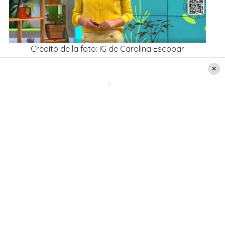
Crédito de la foto: IG de Carolina Escobar
¿Qué dijo tras su salida?
“
Estoy a full con la sustentabilidad. En el matinal
lo paso muy bien, pero mi real pasión es la
sustentabilidad. Frente a este último tema, estoy
estudiando al respecto y más que nunca estoy
convencida de que esto es lo que quiero hacer
todos y cada uno de mis días
”, comenta
Carolina
Escobar
.