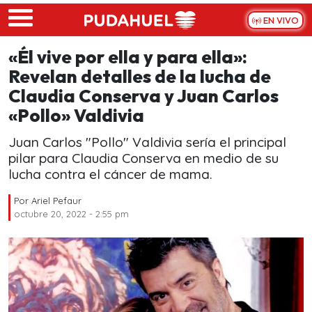
Skip to main content
EN VIVO
«Él vive por ella y para ella»:
Revelan detalles de la lucha de
Claudia Conserva y Juan Carlos
«Pollo» Valdivia
Juan Carlos "Pollo" Valdivia sería el principal
pilar para Claudia Conserva en medio de su
lucha contra el cáncer de mama.
Por
Ariel Pefaur
octubre 20, 2022 - 2:55 pm