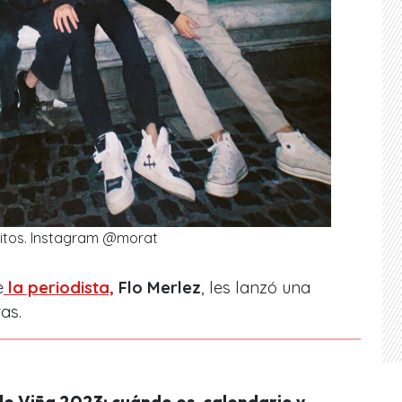
itos. Instagram @morat
e
la periodista,
Flo Merlez
, les lanzó una
as.
de Viña 2023: cuándo es, calendario y