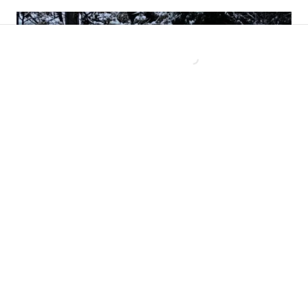
Lluvia, nieve y frío extremo: el pronóstico de
Alejandro Sepúlveda para este fin de semana
en la RM