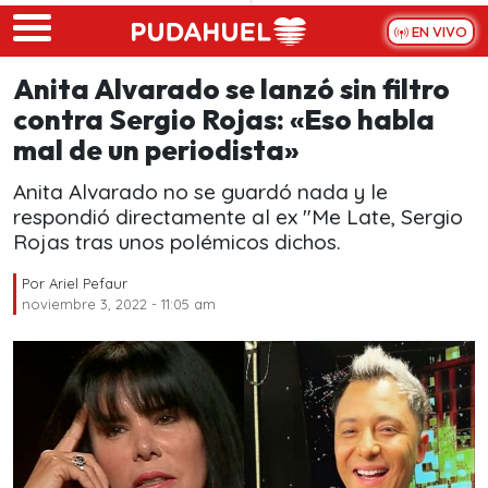
Skip to main content
EN VIVO
Anita Alvarado se lanzó sin filtro
contra Sergio Rojas: «Eso habla
mal de un periodista»
Anita Alvarado no se guardó nada y le
respondió directamente al ex "Me Late, Sergio
Rojas tras unos polémicos dichos.
Por
Ariel Pefaur
noviembre 3, 2022 - 11:05 am