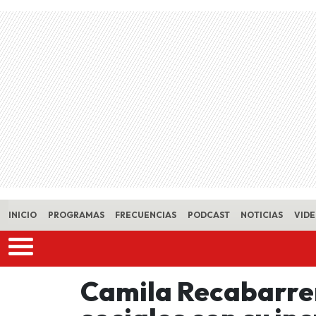
Skip to main content
INICIO
PROGRAMAS
FRECUENCIAS
PODCAST
NOTICIAS
VID
Camila Recabarren