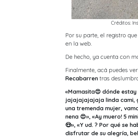
Créditos: I
Por su parte, el registro qu
en la web.
De hecho, ya cuenta con m
Finalmente, acá puedes ver 
Recabarren
tras deslumbrar
«Mamasita😍 dónde estay p
jajajajajajaja linda cami,
una tremenda mujer, vamos
nena 😍», «Ay muero! 5 mini
😍», «Y ud. ? Por qué se h
disfrutar de su alegría, 