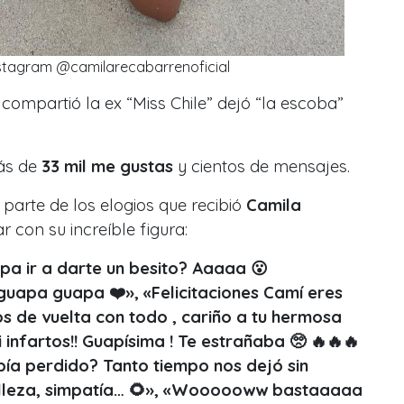
nstagram @camilarecabarrenoficial
e compartió la
ex “Miss Chile”
dejó “la escoba”
ás de
33 mil me gustas
y cientos de mensajes.
parte de los elogios que recibió
Camila
 con su increíble figura:
a ir a darte un besito? Aaaaa 😮
 guapa guapa ❤️», «Felicitaciones Camí eres
 de vuelta con todo , cariño a tu hermosa
 infartos!! Guapísima ! Te estrañaba 🥺 🔥🔥🔥
abía perdido? Tanto tiempo nos dejó sin
belleza, simpatía… 🌻», «Woooooww bastaaaaa