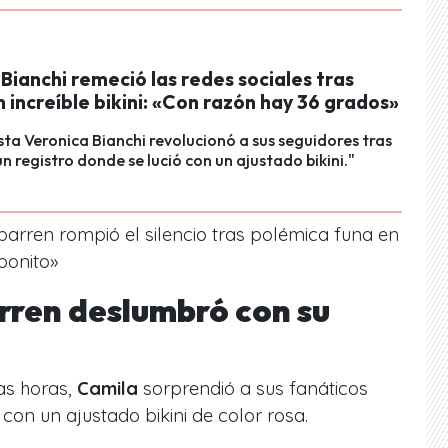
Bianchi remeció las redes sociales tras
 increíble bikini: «Con razón hay 36 grados»
sta Veronica Bianchi revolucionó a sus seguidores tras
n registro donde se lució con un ajustado bikini."
barren rompió el silencio tras polémica funa en
bonito»
ren deslumbró con su
a
as horas,
Camila
sorprendió a sus fanáticos
con un ajustado bikini de color rosa.