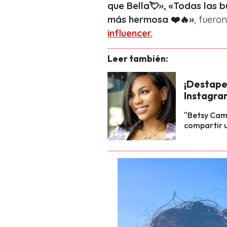
que Bella💘», «Todas las b
más hermosa ❤️🔥
»
, fuero
influencer.
Leer también:
¡Destape
Instagra
"Betsy Cami
compartir u