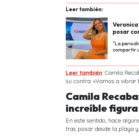
Leer también:
Veronica 
posar con
"La periodi
compartir u
Leer también
: Camila Reca
su contra: «Vamos a vibrar 
Camila Recabar
increíble figur
En este sentido, hace algun
tras posar desde la playa y 