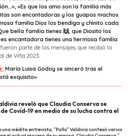
ión…», «Es que los amo son la familia más
iñitas son encantadoras y los guapos machos
mosa familia Dios los bendiga y chinito cada
ue bella familia tienes 🙌, que Diosito los
res encantadora tienes una hermosa familia
 fueron parte de los mensajes que recibió la
al de Viña 2023.
r:
María Luisa Godoy se sinceró tras el
stá exquisito»
aldivia reveló que Claudia Conserva se
de Covid-19 en medio de su lucha contra el
e una inédita entrevista, "Pollo" Valdivia confesó varios
bre el actual proceso de su esposa, Claudia Conserva."