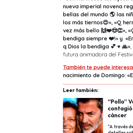
nueva imperial novena reg
bellas del mundo 🌎 las n
los más tiernos😍», «Q her
vez más bello 🙌❤️😍👏», «Q
bendiga siempre ❤️!» y «E
q Dios la bendiga 💕 ♥️ 🙏
»
,
futura animadora del Festiv
También te puede interesa
nacimiento de Domingo: «E
Leer también:
“Pollo” V
contagió 
cáncer
"A través d
detalles so