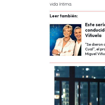
vida íntima.
Leer también:
Este ser
conducid
Viñuela
"Se dieron 
Cual", el 
Miguel Viñu