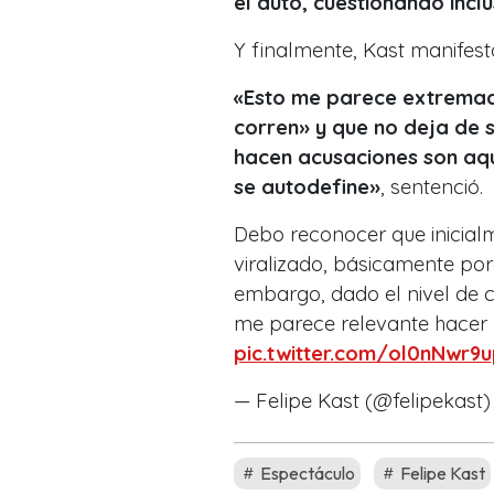
el auto, cuestionando incl
Y finalmente, Kast manifes
«E
sto me parece extremad
corren
»
y que no deja de 
hacen acusaciones son aque
se autodefine
»
, sentenció.
Debo reconocer que inicial
viralizado, básicamente por
embargo, dado el nivel de 
me parece relevante hacer r
pic.twitter.com/ol0nNwr9
— Felipe Kast (@felipekast
Espectáculo
Felipe Kast