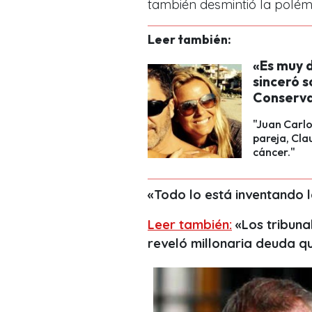
también desmintió la polémi
Leer también:
«Es muy d
sinceró s
Conserv
"Juan Carlo
pareja, Cla
cáncer."
«
T
odo lo está inventando l
Leer también:
«Los tribuna
reveló millonaria deuda q