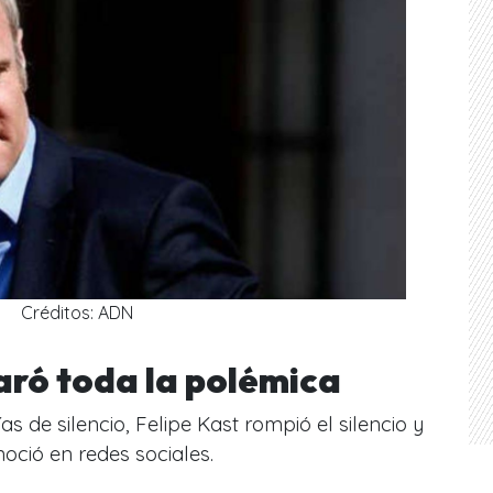
Créditos: ADN
aró toda la polémica
as de silencio, Felipe Kast rompió el silencio y
noció en redes sociales.