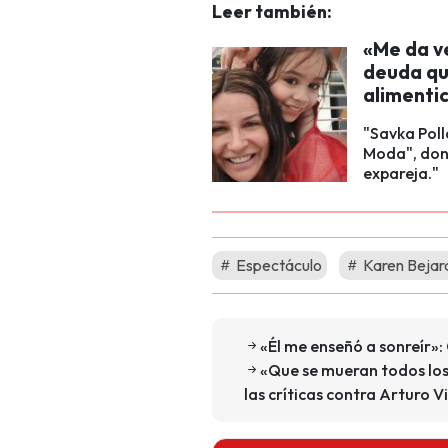
Leer también:
«Me da v
deuda que
alimentic
"Savka Poll
Moda", dond
expareja."
Espectáculo
Karen Bejar
«Él me enseñó a sonreír»:
«Que se mueran todos los c
las críticas contra Arturo V