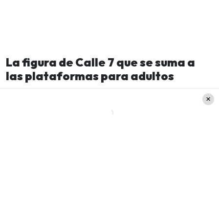
La figura de Calle 7 que se suma a
las plataformas para adultos
De hecho, esta última, sorprendió hace algunas
horas con un importante anuncio.
¿Los motivos? A través de sus redes sociales,
Kathy Contreras
confirmó que se suma a la
venta de contenido para adultos a través de la
web.
«ME DECIDÍ!!! Voy abrir mi perfil de contenido
EXCLUSIVO! 😜❤️‍🔥, en unos días + les daré la
sorpresa 🫢
»
, lanzó la ex chica reality a través de