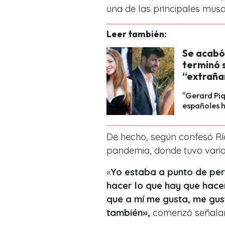
una de las principales musa
Leer también:
Se acabó
terminó s
“extraña
"Gerard Piq
españoles h
De hecho, según confesó R
pandemia, donde tuvo vari
«
Yo estaba a punto de per
hacer lo que hay que hace
que a mí me gusta, me gus
también
»,
comenzó señaland