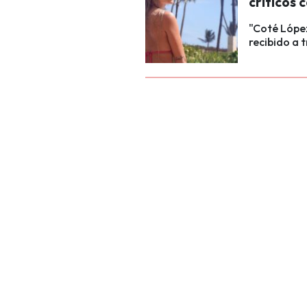
críticos 
"Coté López
recibido a t