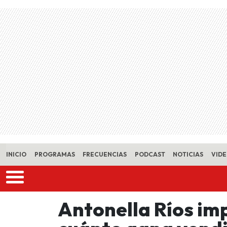
Skip to main content
INICIO
PROGRAMAS
FRECUENCIAS
PODCAST
NOTICIAS
VID
Antonella Ríos im