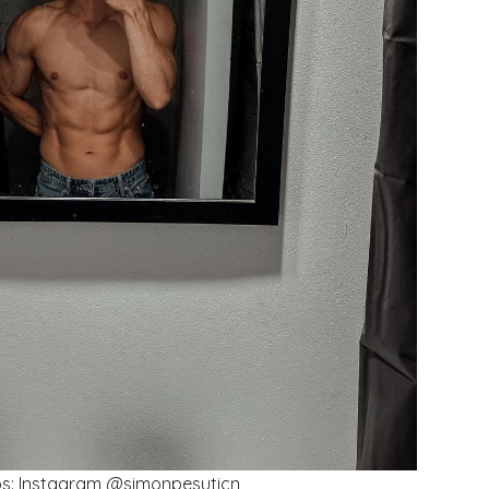
os: Instagram @simonpesuticn