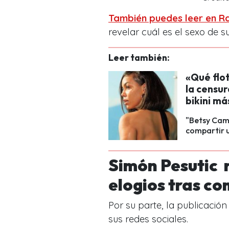
También puedes leer en Ra
revelar cuál es el sexo de 
Leer también:
«Qué flo
la censur
bikini m
"Betsy Cami
compartir u
Simón Pesutic r
elogios tras co
Por su parte, la publicació
sus redes sociales.