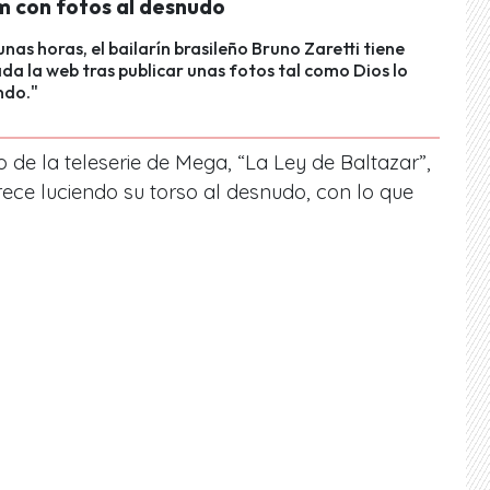
m con fotos al desnudo
nas horas, el bailarín brasileño Bruno Zaretti tiene
da la web tras publicar unas fotos tal como Dios lo
ndo."
 de la teleserie de Mega,
“La Ley de Baltazar”
,
rece luciendo su torso al desnudo,
con lo que