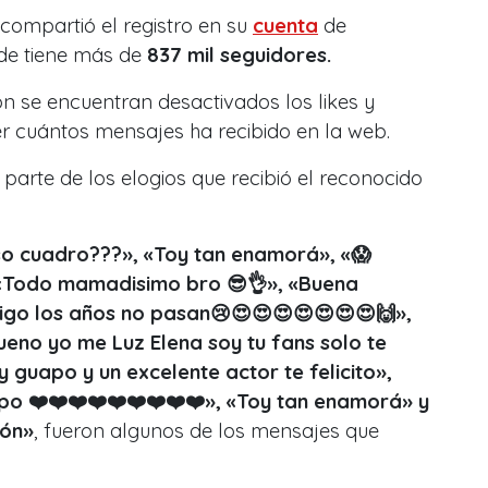
compartió el registro en su
cuenta
de
de tiene más de
837 mil seguidores.
ón se encuentran desactivados los likes y
er cuántos mensajes ha recibido en la web.
parte de los elogios que recibió el reconocido
o cuadro???», «Toy tan enamorá», «😱
 «Todo mamadisimo bro 😎👌», «Buena
ntigo los años no pasan😢😍😍😍😍😍😍😍🙌»,
eno yo me Luz Elena soy tu fans solo te
 guapo y un excelente actor te felicito»,
o ❤️❤️❤️❤️❤️❤️❤️❤️❤️», «Toy tan enamorá» y
bón
»
, fueron algunos de los mensajes que