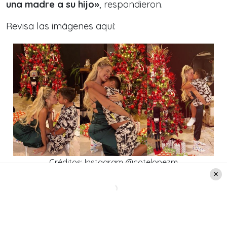
una madre a su hijo
»
, respondieron.
Revisa las imágenes aquí:
Créditos: Instagram @cotelopezm
Lee también
: De espalda: Coté López subió la
temperatura con ajustado bikini blanco