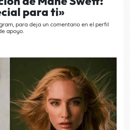
ción de Mane Swett:
ial para ti»
agram, para deja un comentario en el perfil
de apoyo.