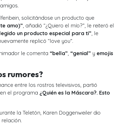
 amigos.
 Elfenbein, solicitándose un producto que
(te amo)”
, añadió “¿Quiero el mío?”, le reiteró el
legido un producto especial para ti”
, le
nuevamente replicó “love you”.
 animador le comenta
“bella”
,
“genial”
y
emojis
os rumores?
nce entre los rostros televisivos, partió
 en el programa
¿Quién es la Máscara?. Esto
rante la Teletón, Karen Doggenweiler dio
 relación.