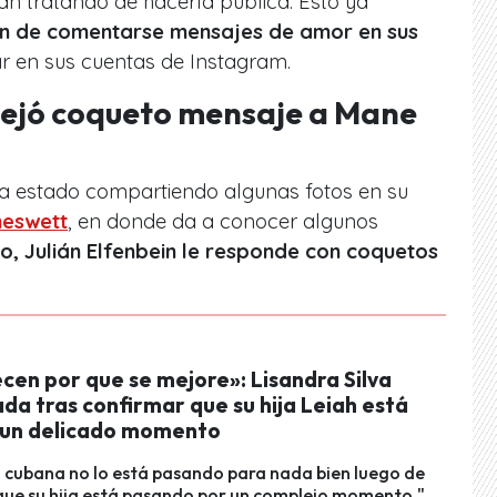
án tratando de hacerla pública. Esto ya
an de comentarse mensajes de amor en sus
lar en sus cuentas de Instagram.
 dejó coqueto mensaje a Mane
a estado compartiendo algunas fotos en su
eswett
, en donde da a conocer algunos
o, Julián Elfenbein le responde con coquetos
cen por que se mejore»: Lisandra Silva
a tras confirmar que su hija Leiah está
un delicado momento
 cubana no lo está pasando para nada bien luego de
que su hija está pasando por un complejo momento."