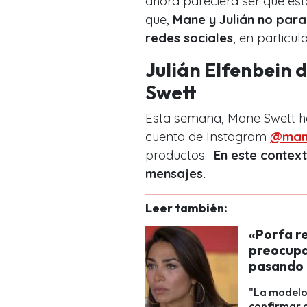
ahora pareciera ser que est
que,
Mane y Julián no par
redes sociales
, en particu
Julián Elfenbein
Swett
Esta semana, Mane Swett h
cuenta de Instagram
@man
productos.
En este context
mensajes.
Leer también:
«Porfa re
preocupad
pasando 
"La modelo
confirmar 