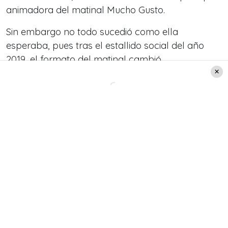
animadora del matinal Mucho Gusto.
Sin embargo no todo sucedió como ella
esperaba,
pues tras el estallido social del año
2019,
el formato del matinal cambió.
En esta línea, la hermana de Cecilia manifestó lo
siguiente sobre su salida del canal: