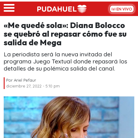
Skip to main content
EN VIVO
«Me quedé sola»: Diana Bolocco
se quebró al repasar cómo fue su
salida de Mega
La periodista será la nueva invitada del
programa Juego Textual donde repasará los
detalles de su polémica salida del canal.
Por
Ariel Pefaur
diciembre 27, 2022 - 5:10 pm