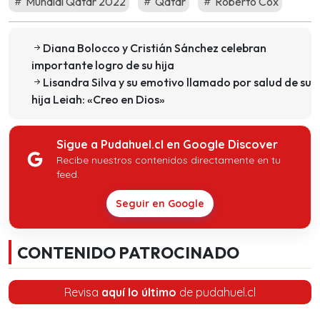
Mundial Qatar 2022
Qatar
Roberto Cox
Diana Bolocco y Cristián Sánchez celebran
importante logro de su hija
Lisandra Silva y su emotivo llamado por salud de su
hija Leiah: «Creo en Dios»
Sigue a Pudahuel.cl en Google Discover
Recibe nuestros contenidos directamente en tu
feed.
Seguir en Google
CONTENIDO PATROCINADO
Revisa
aquí lo último
de pudahuel.cl