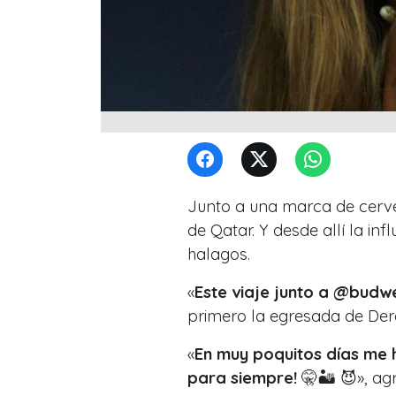
Junto a una marca de cerve
de Qatar. Y desde allí la in
halagos.
«
Este viaje junto a @budwe
primero la egresada de Der
«
En muy poquitos días me
para siempre!
🤫🏜 😈», ag