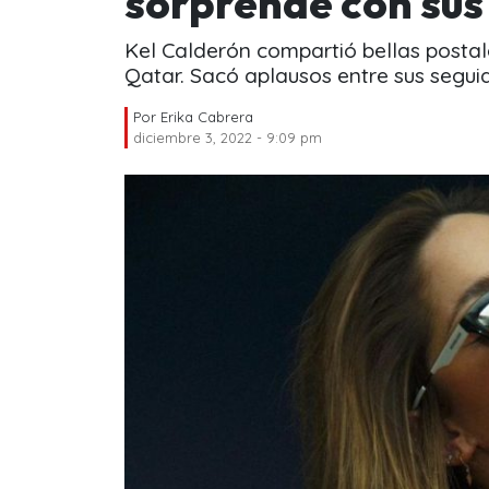
sorprende con sus
Kel Calderón compartió bellas postal
Qatar. Sacó aplausos entre sus segui
Por
Erika Cabrera
diciembre 3, 2022 - 9:09 pm