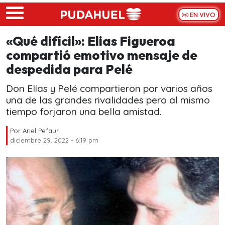
Skip to main content
EN VIVO
«Qué difícil»: Elias Figueroa
compartió emotivo mensaje de
despedida para Pelé
Don Elías y Pelé compartieron por varios años
una de las grandes rivalidades pero al mismo
tiempo forjaron una bella amistad.
Por
Ariel Pefaur
diciembre 29, 2022 - 6:19 pm