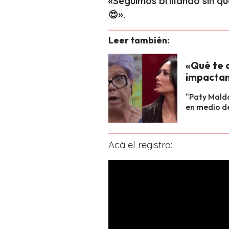
«Seguimos brillando sin q
😍».
Leer también:
«Qué te 
impactan
"Paty Mald
en medio de
Acá el registro: