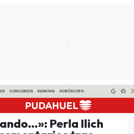
EOS
CONCURSOS
RANKING
HORÓSCOPO
lando…»: Perla Ilich