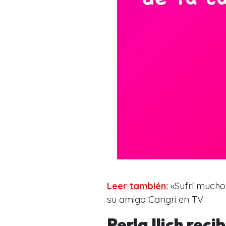
Leer también:
«Sufrí mucho»
su amigo Cangri en TV
Perla Ilich rec