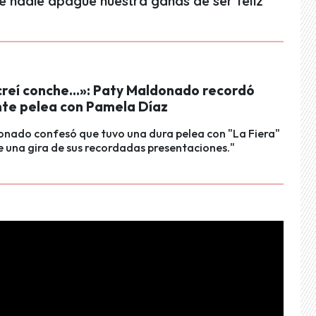
ue nadie apague nuestra ganas de ser feliz
creí conche…»: Paty Maldonado recordó
te pelea con Pamela Díaz
onado confesó que tuvo una dura pelea con "La Fiera"
 una gira de sus recordadas presentaciones."