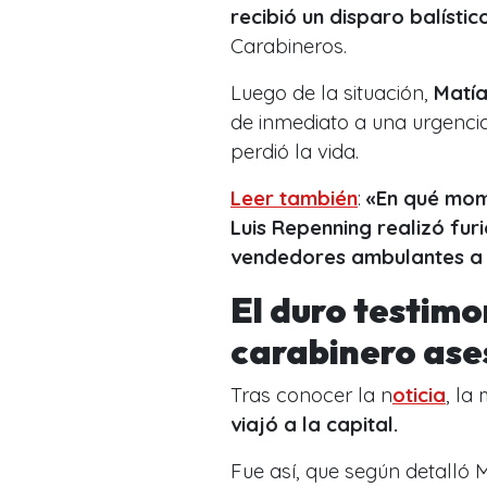
recibió un disparo balístic
Carabineros.
Luego de la situación,
Matía
de inmediato a una urgencia
perdió la vida.
Leer también
:
«En qué mome
Luis Repenning realizó fu
vendedores ambulantes a
El duro testimo
carabinero as
Tras conocer la n
oticia
, la
viajó a la capital.
Fue así, que según detalló 