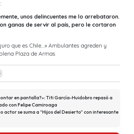
n:
emente, unos delincuentes me lo arrebataron.
con ganas de servir al país, pero le cortaron
juro que es Chile…» Ambulantes agreden y
 plena Plaza de Armas
+
contar en pantalla?»: Titi García-Huidobro repasó a
tado con Felipe Camiroaga
 actor se suma a “Hijos del Desierto” con interesante