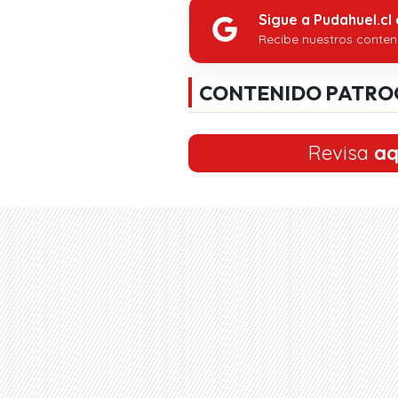
Sigue a Pudahuel.cl
Recibe nuestros conten
CONTENIDO PATRO
Revisa
aq