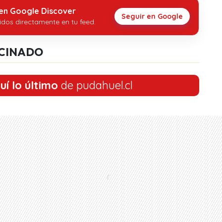
 en Google Discover
Seguir en Google
idos directamente en tu feed.
CINADO
uí lo último
de pudahuel.cl