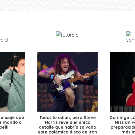
mensaje que
Todos lo odian, pero Steve
Dominga Lóp
le mandó a
Harris revela el único
Miss Univ
elli
detalle que habría salvado
preparación
este polémico disco de Iron
más i