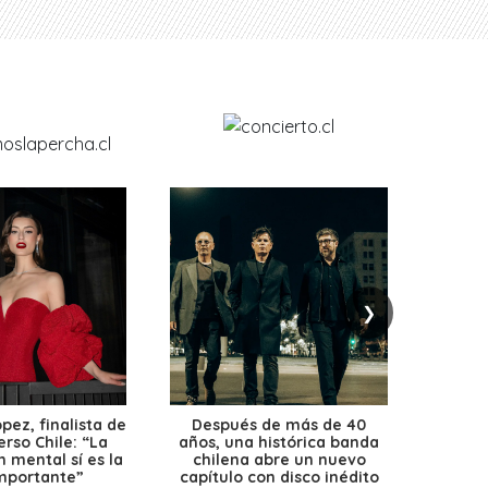
❯
ez, finalista de
Después de más de 40
Ante 
erso Chile: “La
años, una histórica banda
petr
 mental sí es la
chilena abre un nuevo
precio
mportante”
capítulo con disco inédito