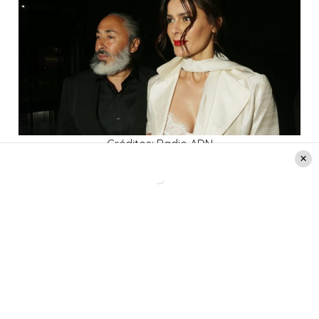
Créditos: Radio ADN
Lee también
: Por qué allanaron la casa de Tonka
Tomicic: vinculación con Parived y últimos
antecedentes del «Caso Relojes»