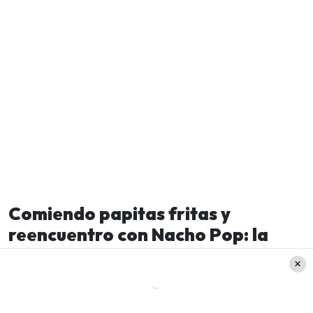
Comiendo papitas fritas y
reencuentro con Nacho Pop: la
curiosa bienvenida a Diana
Bolocco en CHV
Tal cual, luego de las palabras de bienvenida, se