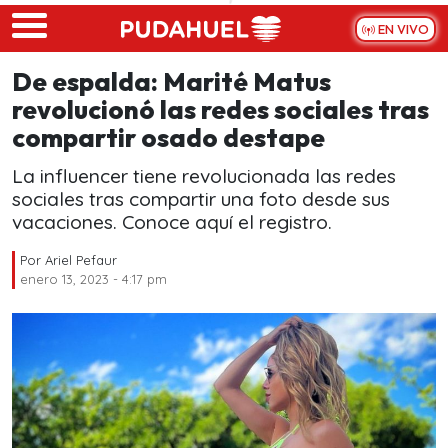
Skip to main content
EN VIVO
De espalda: Marité Matus
revolucionó las redes sociales tras
compartir osado destape
La influencer tiene revolucionada las redes
sociales tras compartir una foto desde sus
vacaciones. Conoce aquí el registro.
Por
Ariel Pefaur
enero 13, 2023 - 4:17 pm