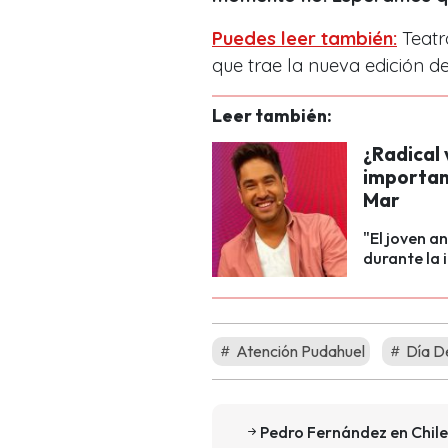
Puedes leer también:
Teatr
que trae la nueva edición del
Leer también:
¿Radical
important
Mar
"El joven a
durante la 
Atención Pudahuel
Día De
Pedro Fernández en Chile: 