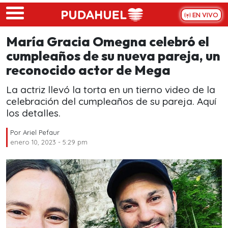
Skip to main content
EN VIVO
María Gracia Omegna celebró el
cumpleaños de su nueva pareja, un
reconocido actor de Mega
La actriz llevó la torta en un tierno video de la
celebración del cumpleaños de su pareja. Aquí
los detalles.
Por
Ariel Pefaur
enero 10, 2023 - 5:29 pm