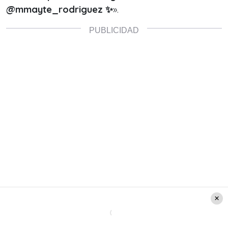
@mmayte_rodriguez
✨
».