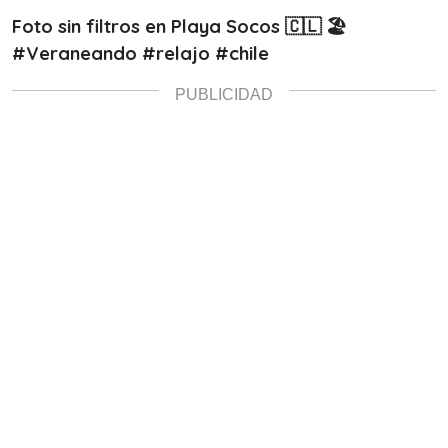
Foto sin filtros en Playa Socos 🇨🇱 🏖️
#Veraneando #relajo #chile