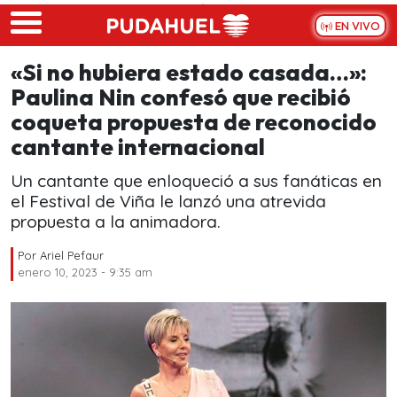
Skip to main content
EN VIVO
«Si no hubiera estado casada…»:
Paulina Nin confesó que recibió
coqueta propuesta de reconocido
cantante internacional
Un cantante que enloqueció a sus fanáticas en
el Festival de Viña le lanzó una atrevida
propuesta a la animadora.
Por
Ariel Pefaur
enero 10, 2023 - 9:35 am