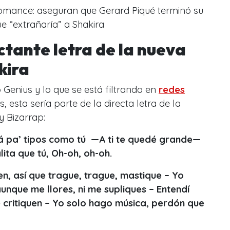
omance: aseguran que Gerard Piqué terminó su
ue “extrañaría” a Shakira
ctante letra de la nueva
kira
 Genius y lo que se está filtrando en
redes
esta sería parte de la directa letra de la
y Bizarrap:
á pa’ tipos como tú —A ti te quedé grande—
ita que tú, Oh-oh, oh-oh.
en, así que trague, trague, mastique – Yo
aunque me llores, ni me supliques – Entendí
 critiquen – Yo solo hago música, perdón que