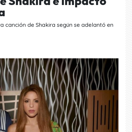
de Shakira e impactó
ra
va canción de Shakira según se adelantó en