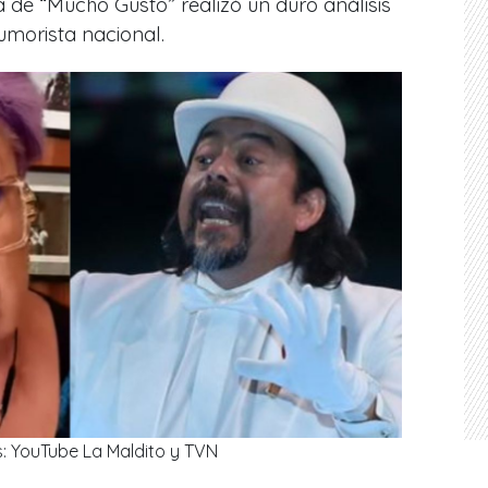
ta de
“Mucho Gusto”
realizó un duro análisis
umorista nacional.
s: YouTube La Maldito y TVN