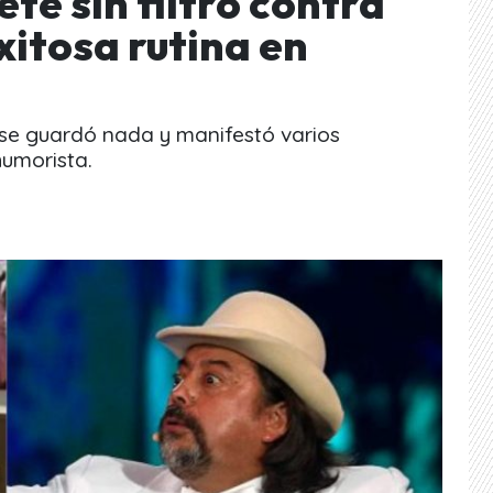
e sin filtro contra
xitosa rutina en
 se guardó nada y manifestó varios
humorista.