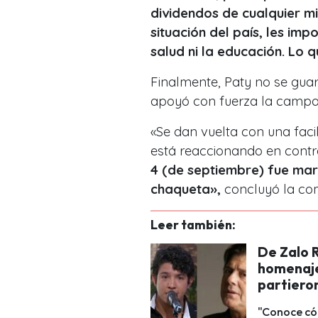
dividendos de cualquier mi
situación del país, les imp
salud ni la educación. Lo 
Finalmente, Paty no se gua
apoyó con fuerza la camp
«Se dan vuelta con una fac
está reaccionando en contr
4 (de septiembre) fue mar
chaqueta»,
concluyó la co
Leer también:
De Zalo R
homenaje
partieron
"Conoce có